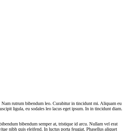
rat. Nam rutrum bibendum leo. Curabitur in tincidunt mi. Aliquam eu
suscipit ligula, eu sodales leo lacus eget ipsum. In in tincidunt diam.
bibendum bibendum semper at, tristique id arcu. Nullam vel erat
e nibh quis eleifend. In luctus porta feugiat. Phasellus aliquet