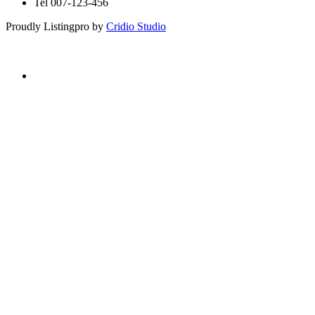
Tel 007-123-456
Proudly Listingpro by
Cridio Studio