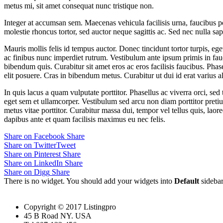
metus mi, sit amet consequat nunc tristique non.
Integer at accumsan sem. Maecenas vehicula facilisis urna, faucibus p
molestie rhoncus tortor, sed auctor neque sagittis ac. Sed nec nulla sa
Mauris mollis felis id tempus auctor. Donec tincidunt tortor turpis, e
ac finibus nunc imperdiet rutrum. Vestibulum ante ipsum primis in faucib
bibendum quis. Curabitur sit amet eros ac eros facilisis faucibus. Phas
elit posuere. Cras in bibendum metus. Curabitur ut dui id erat varius 
In quis lacus a quam vulputate porttitor. Phasellus ac viverra orci, s
eget sem et ullamcorper. Vestibulum sed arcu non diam porttitor preti
metus vitae porttitor. Curabitur massa dui, tempor vel tellus quis, laore
dapibus ante et quam facilisis maximus eu nec felis.
Share on Facebook
Share
Share on Twitter
Tweet
Share on Pinterest
Share
Share on LinkedIn
Share
Share on Digg
Share
There is no widget. You should add your widgets into
Default
sideba
Copyright © 2017 Listingpro
45 B Road NY. USA