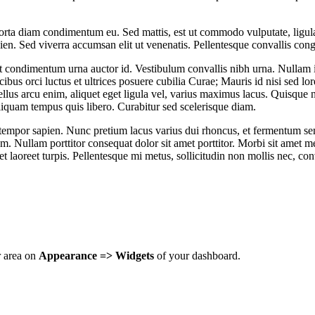
orta diam condimentum eu. Sed mattis, est ut commodo vulputate, ligula 
pien. Sed viverra accumsan elit ut venenatis. Pellentesque convallis con
get condimentum urna auctor id. Vestibulum convallis nibh urna. Nullam i
us orci luctus et ultrices posuere cubilia Curae; Mauris id nisi sed lore
ellus arcu enim, aliquet eget ligula vel, varius maximus lacus. Quisque 
aliquam tempus quis libero. Curabitur sed scelerisque diam.
ed tempor sapien. Nunc pretium lacus varius dui rhoncus, et fermentum s
um. Nullam porttitor consequat dolor sit amet porttitor. Morbi sit amet 
et laoreet turpis. Pellentesque mi metus, sollicitudin non mollis nec, con
r area on
Appearance => Widgets
of your dashboard.