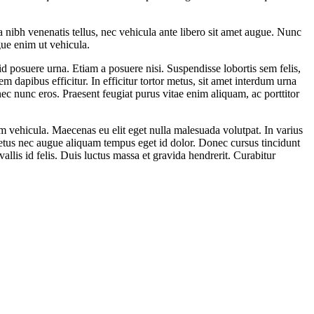
nibh venenatis tellus, nec vehicula ante libero sit amet augue. Nunc
gue enim ut vehicula.
d posuere urna. Etiam a posuere nisi. Suspendisse lobortis sem felis,
m dapibus efficitur. In efficitur tortor metus, sit amet interdum urna
nec nunc eros. Praesent feugiat purus vitae enim aliquam, ac porttitor
em vehicula. Maecenas eu elit eget nulla malesuada volutpat. In varius
metus nec augue aliquam tempus eget id dolor. Donec cursus tincidunt
vallis id felis. Duis luctus massa et gravida hendrerit. Curabitur