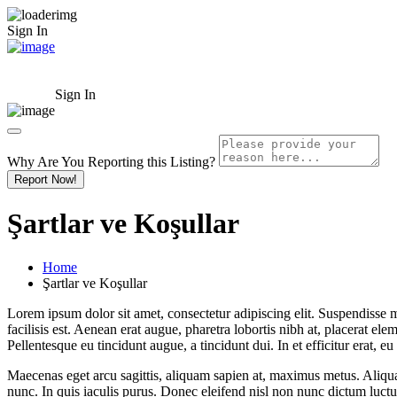
Sign In
Sign In
Why Are You Reporting this
Listing?
Report Now!
Şartlar ve Koşullar
Home
Şartlar ve Koşullar
Lorem ipsum dolor sit amet, consectetur adipiscing elit. Suspendisse m
facilisis est. Aenean erat augue, pharetra lobortis nibh at, placerat ele
Pellentesque eu tincidunt augue, a tincidunt dui. In et efficitur erat, 
Maecenas eget arcu sagittis, aliquam sapien at, maximus metus. Aliqu
nunc. In quis iaculis purus. Donec eleifend nisl non nunc dictum luct