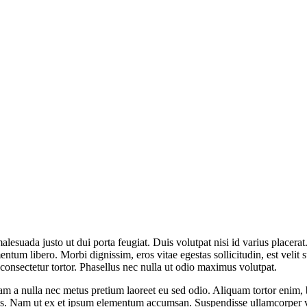
alesuada justo ut dui porta feugiat. Duis volutpat nisi id varius place
mentum libero. Morbi dignissim, eros vitae egestas sollicitudin, est velit 
eu consectetur tortor. Phasellus nec nulla ut odio maximus volutpat.
am a nulla nec metus pretium laoreet eu sed odio. Aliquam tortor enim, 
us. Nam ut ex et ipsum elementum accumsan. Suspendisse ullamcorper vita