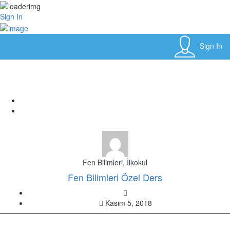
Sign In
Sign In
Etiket:
Fen Bilimleri
Home
Posts tagged "Fen Bilimleri"
Fen Bilimleri
,
İlkokul
Fen Bilimleri Özel Ders
Kasım 5, 2018
Copyright © 2017 Listingpro
45 B Road NY. USA