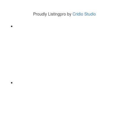
Tel 007-123-456
Proudly Listingpro by
Cridio Studio